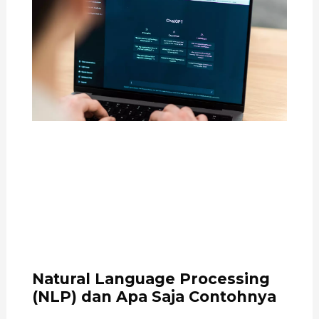
Natural Language Processing
(NLP) dan Apa Saja Contohnya