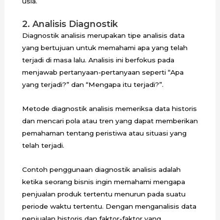
usia.
2. Analisis Diagnostik
Diagnostik analisis merupakan tipe analisis data
yang bertujuan untuk memahami apa yang telah
terjadi di masa lalu. Analisis ini berfokus pada
menjawab pertanyaan-pertanyaan seperti “Apa
yang terjadi?” dan “Mengapa itu terjadi?”.
Metode diagnostik analisis memeriksa data historis
dan mencari pola atau tren yang dapat memberikan
pemahaman tentang peristiwa atau situasi yang
telah terjadi.
Contoh penggunaan diagnostik analisis adalah
ketika seorang bisnis ingin memahami mengapa
penjualan produk tertentu menurun pada suatu
periode waktu tertentu. Dengan menganalisis data
penjualan historis dan faktor-faktor yang