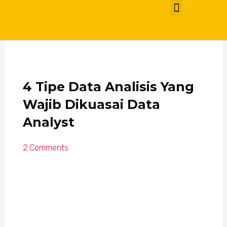
Video Learning
4 Tipe Data Analisis Yang
Wajib Dikuasai Data
Analyst
2 Comments