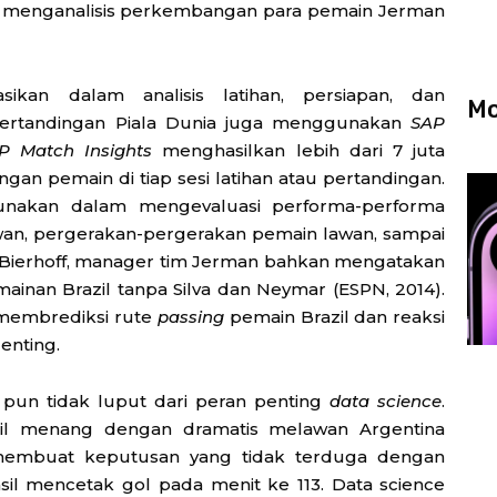
menganalisis perkembangan para pemain Jerman
sikan dalam analisis latihan, persiapan, dan
Mo
 pertandingan Piala Dunia juga menggunakan
SAP
P Match Insights
menghasilkan lebih dari 7 juta
gan pemain di tiap sesi latihan atau pertandingan.
nakan dalam mengevaluasi performa-performa
wan, pergerakan-pergerakan pemain lawan, sampai
er Bierhoff, manager tim Jerman bahkan mengatakan
inan Brazil tanpa Silva dan Neymar (ESPN, 2014).
l membrediksi rute
passing
pemain Brazil dan reaksi
genting.
 pun tidak luput dari peran penting
data science
.
sil menang dengan dramatis melawan Argentina
membuat keputusan yang tidak terduga dengan
l mencetak gol pada menit ke 113. Data science