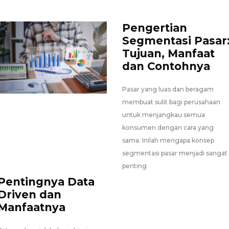
Pengertian
Segmentasi Pasar
Tujuan, Manfaat
dan Contohnya
Pasar yang luas dan beragam
membuat sulit bagi perusahaan
untuk menjangkau semua
konsumen dengan cara yang
sama. Inilah mengapa konsep
segmentasi pasar menjadi sangat
penting
Pentingnya Data
Driven dan
Manfaatnya