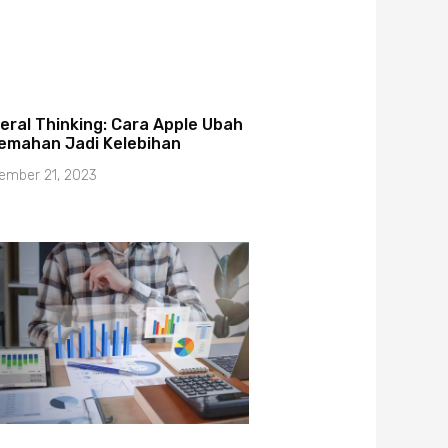
eral Thinking: Cara Apple Ubah
emahan Jadi Kelebihan
ember 21, 2023