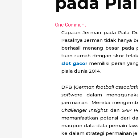
pada Pia
One Comment
Capaian Jerman pada Piala Du
Pasalnya Jerman tidak hanya b
berhasil menang besar pada pa
tuan rumah dengan skor telak 
slot gacor
memiliki peran yang
piala dunia 2014.
DFB (
German football associati
software
dalam menggunakan
permainan. Mereka mengemba
Challenger Insights
dan
SAP Pe
memanfaatkan potensi dari da
maupun data-data pemain lawan.
ke dalam strategi permainan 