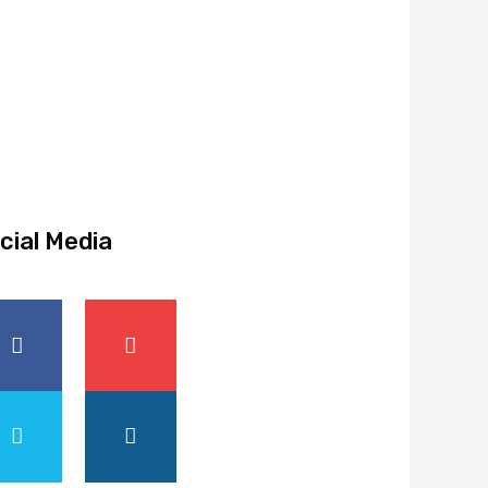
cial Media