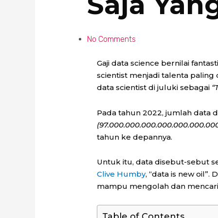
Saja Yan
No Comments
Gaji data science bernilai fantas
scientist menjadi talenta paling 
data scientist di juluki sebagai
“
Pada tahun 2022, jumlah data 
(97.000.000.000.000.000.000.000
tahun ke depannya.
Untuk itu, data disebut-sebut 
Clive Humby
, “data is new oil”
mampu mengolah dan mencari ins
Table of Contents