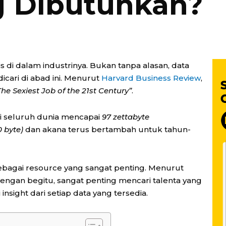
g Dibutuhkan?
tis di dalam industrinya. Bukan tanpa alasan, data
dicari di abad ini. Menurut
Harvard Business Review
,
The Sexiest Job of the 21st Century”
.
di seluruh dunia mencapai
97 zettabyte
 byte)
dan akana terus bertambah untuk tahun-
sebagai resource yang sangat penting. Menurut
. Dengan begitu, sangat penting mencari talenta yang
ight dari setiap data yang tersedia.