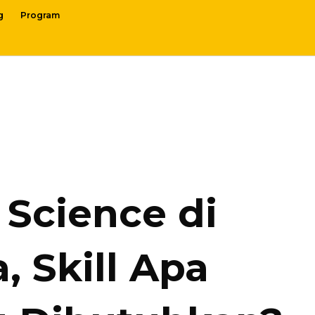
g
Program
 Science di
, Skill Apa