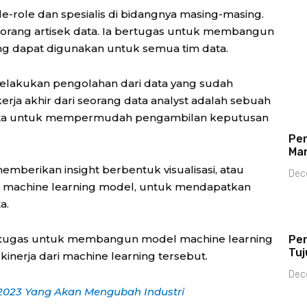
ole-role dan spesialis di bidangnya masing-masing.
seorang artisek data. Ia bertugas untuk membangun
g dapat digunakan untuk semua tim data.
melakukan pengolahan dari data yang sudah
kerja akhir dari seorang data analyst adalah sebuah
i data untuk mempermudah pengambilan keputusan
Pen
Ma
emberikan insight berbentuk visualisasi, atau
Dec
m machine learning model, untuk mendapatkan
a.
rtugas untuk membangun model machine learning
Pen
Tuj
inerja dari machine learning tersebut.
Dec
 2023 Yang Akan Mengubah Industri